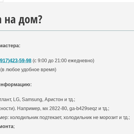
а на дом?
мастера:
(917)423-59-98
(с 9:00 до 21:00 ежедневно)
 (в любое удобное время)
информацию:
ант, LG, Samsung, Аристон и тд.;
ости). Например, мх 2822-80, ga-b429seqz и тд.;
р: холодильник подтекает, холодильник не морозит и тд.;
емонта
;