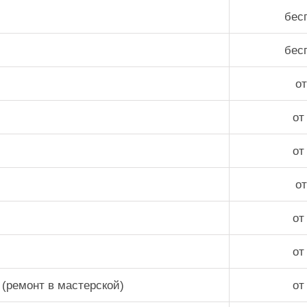
бес
бес
от
от
от
от
от
от
 (ремонт в мастерской)
от