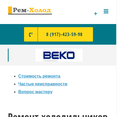
Skip
to
content
8 (917)-423-59-98
Стоимость ремонта
Частые неисправности
Вопрос мастеру
Ремонт холодильников