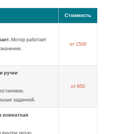
Стоимость
ает.
Мотор работает
от 1500
 значения.
и ручки
от 850
остановки.
выше заданной.
а комнатная
м внутри тепло.