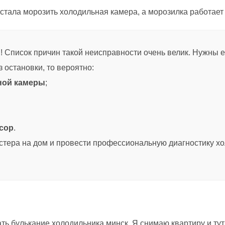
естала морозить холодильная камера, а морозилка работает
 Список причин такой неисправности очень велик. Нужны 
 остановки, то вероятно:
ной камеры
;
сор
.
тера на дом и провести профессиональную диагностику хол
ть булькание холодильника минск. Я снимаю квартиру и ту