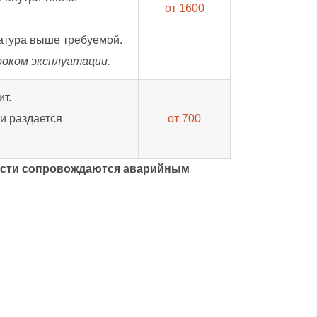
от 1600
атура выше требуемой.
роком эксплуатации.
ит.
и раздается
от 700
ности сопровождаются аварийным