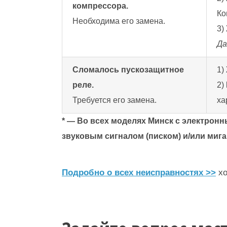
компрессора.
Ко
Необходима его замена.
3)
Да
Сломалось пускозащитное
1)
реле.
2)
Требуется его замена.
ха
* — Во всех моделях Минск с электро
звуковым сигналом (писком) и/или миг
Подробно о всех неисправностях >>
х